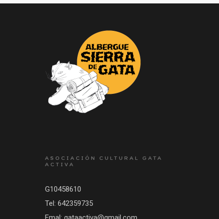
ASOCIACIÓN CULTURAL GATA
ACTIVA
G10458610
Tel: 642359735
Emal: gataactiva@gmail.com