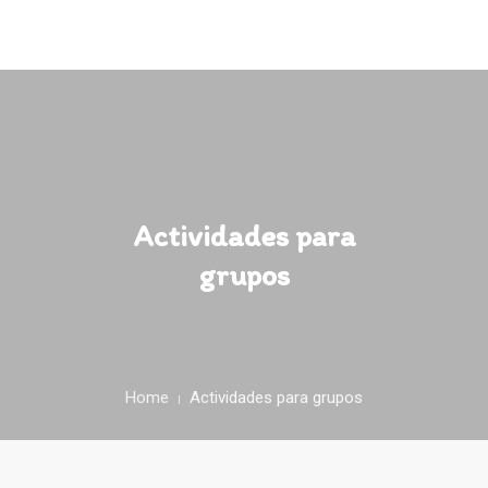
QUIENES SOMOS
QUE HACEMOS
Actividades para
INSTALACIONES Y ENTORNO
grupos
TARIFAS
CONTACTO
Home
Actividades para grupos